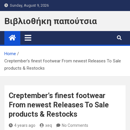
Skip
Sunday, August 9, 2026
to
content
Βιβλιοθήκη παπούτσια
Home
Creptember’s finest footwear From newest Releases To Sale
products & Restocks
Creptember’s finest footwear
From newest Releases To Sale
products & Restocks
4 years ago
xeq
No Comments